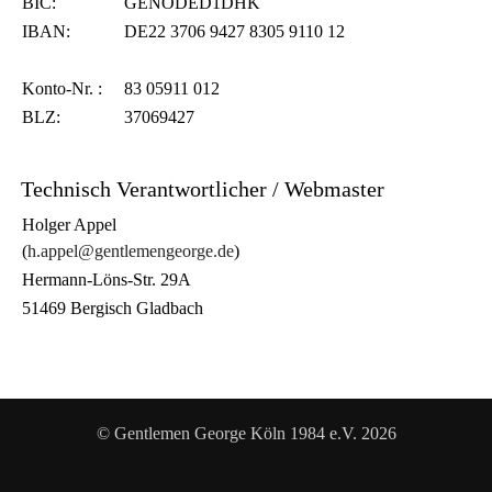
BIC:
GENODED1DHK
IBAN:
DE22 3706 9427 8305 9110 12
Konto-Nr. :
83 05911 012
BLZ:
37069427
Technisch Verantwortlicher / Webmaster
Holger Appel
(
h.appel@gentlemengeorge.de
)
Hermann-Löns-Str. 29A
51469 Bergisch Gladbach
© Gentlemen George Köln 1984 e.V. 2026